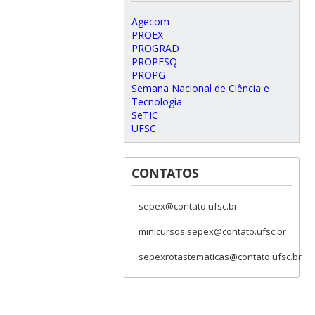
Agecom
PROEX
PROGRAD
PROPESQ
PROPG
Semana Nacional de Ciência e
Tecnologia
SeTIC
UFSC
CONTATOS
sepex@contato.ufsc.br
minicursos.sepex@contato.ufsc.br
sepexrotastematicas@contato.ufsc.br