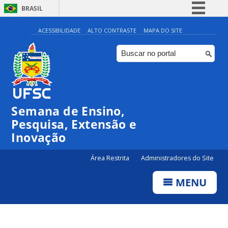
BRASIL
Simplifique!
ACESSIBILIDADE
ALTO CONTRASTE
MAPA DO SITE
Comunica BR
Participe
Acesso à informação
Legislação
Semana de Ensino,
Canais
Pesquisa, Extensão e
Inovação
Área Restrita
Administradores do Site
MENU