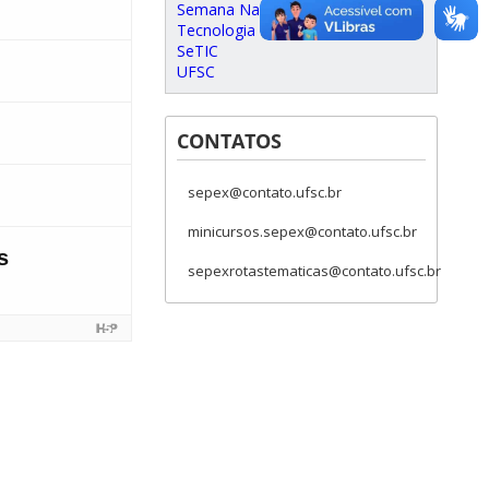
Semana Nacional de Ciência e
Tecnologia
SeTIC
UFSC
CONTATOS
sepex@contato.ufsc.br
minicursos.sepex@contato.ufsc.br
sepexrotastematicas@contato.ufsc.br