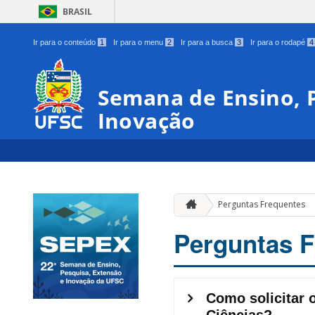
BRASIL
Ir para o conteúdo
1
Ir para o menu
2
Ir para a busca
3
Ir para o rodapé
4
Semana de Ensino, P
Inovação
Perguntas Frequentes
Perguntas F