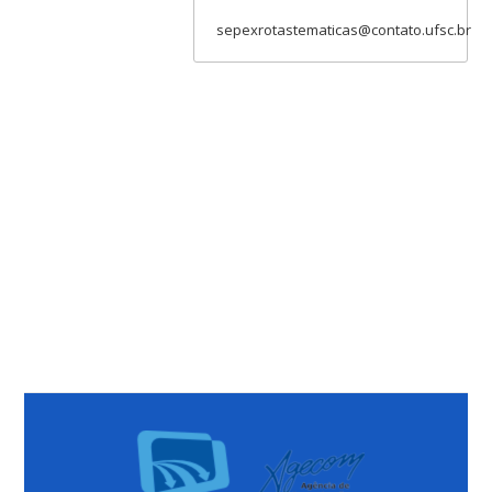
sepexrotastematicas@contato.ufsc.br