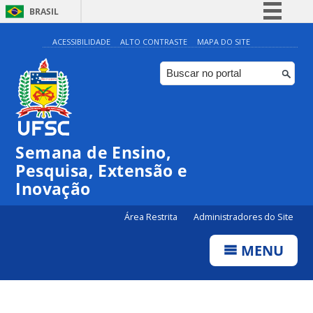
BRASIL
Simplifique!
ACESSIBILIDADE
ALTO CONTRASTE
MAPA DO SITE
Comunica BR
Participe
Acesso à informação
Legislação
Semana de Ensino,
Canais
Pesquisa, Extensão e
Inovação
Área Restrita
Administradores do Site
MENU