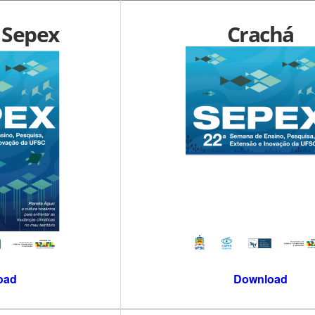
 Sepex
Crachá
oad
Download