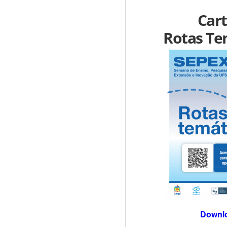
Car
Rotas Te
Downl