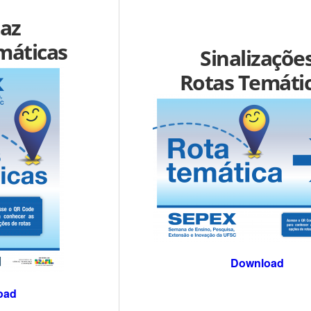
taz
máticas
Sinalizaçõe
Rotas Temáti
Download
oad