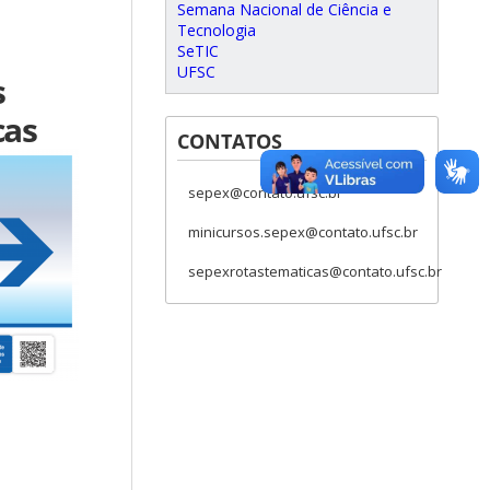
Semana Nacional de Ciência e
Tecnologia
SeTIC
UFSC
s
cas
CONTATOS
sepex@contato.ufsc.br
minicursos.sepex@contato.ufsc.br
sepexrotastematicas@contato.ufsc.br