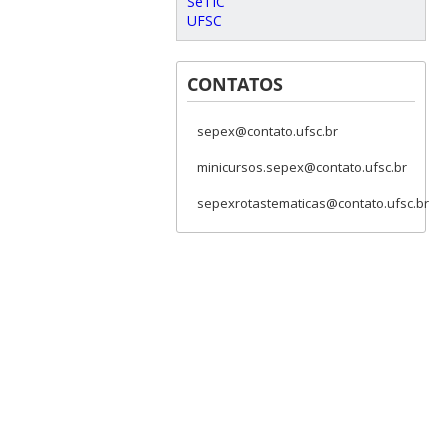
SeTIC
UFSC
CONTATOS
sepex@contato.ufsc.br
minicursos.sepex@contato.ufsc.br
sepexrotastematicas@contato.ufsc.br