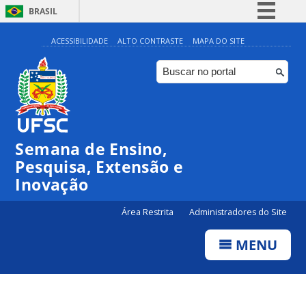
BRASIL
Simplifique!
ACESSIBILIDADE
ALTO CONTRASTE
MAPA DO SITE
Comunica BR
Participe
Acesso à informação
Legislação
Semana de Ensino,
Canais
Pesquisa, Extensão e
Inovação
Área Restrita
Administradores do Site
MENU