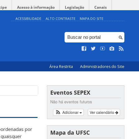
cipe
Acesso à informação
Legislação
Canais
ACESSIBILIDADE
ALTO CONTRASTE
MAPA DO SITE
Área Restrita
Administradores do Site
Eventos SEPEX
Não há eventos futuros
Adicionar
Ver calendário
coordenadas por
Mapa da UFSC
 quaisquer