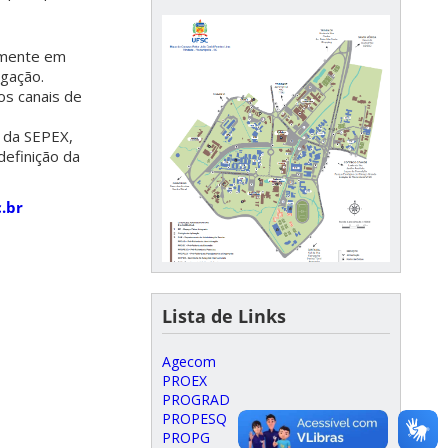
almente em
lgação.
os canais de
l da SEPEX,
definição da
.br
Lista de Links
Agecom
PROEX
PROGRAD
PROPESQ
PROPG