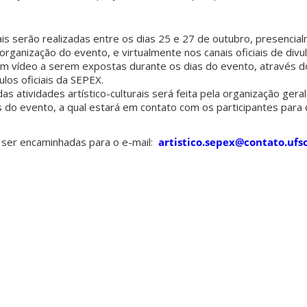
urais serão realizadas entre os dias 25 e 27 de outubro, presenci
 organização do evento, e virtualmente nos canais oficiais de divu
m vídeo a serem expostas durante os dias do evento, através d
los oficiais da SEPEX.
s atividades artístico-culturais será feita pela organização gera
s do evento, a qual estará em contato com os participantes para 
ser encaminhadas para o e-mail:
artistico.sepex@contato.ufsc