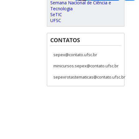
Semana Nacional de Ciência e
Tecnologia
SeTIC
UFSC
CONTATOS
sepex@contato.ufsc.br
minicursos.sepex@contato.ufsc.br
sepexrotastematicas@contato.ufsc.br