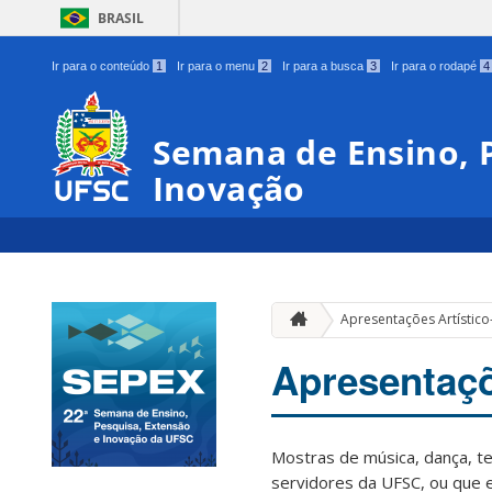
BRASIL
Ir para o conteúdo
1
Ir para o menu
2
Ir para a busca
3
Ir para o rodapé
4
Semana de Ensino, P
Inovação
Apresentações Artístico
Apresentaçõ
Mostras de música, dança, te
servidores da UFSC, ou que 