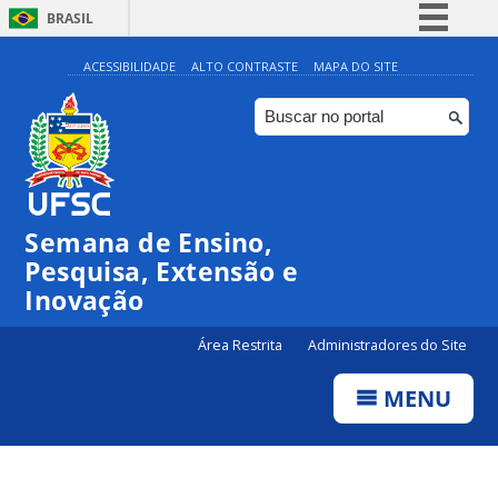
BRASIL
Simplifique!
ACESSIBILIDADE
ALTO CONTRASTE
MAPA DO SITE
Comunica BR
Participe
Acesso à informação
Legislação
Semana de Ensino,
Canais
Pesquisa, Extensão e
Inovação
Área Restrita
Administradores do Site
MENU