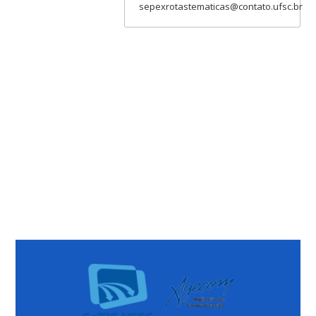
sepexrotastematicas@contato.ufsc.br