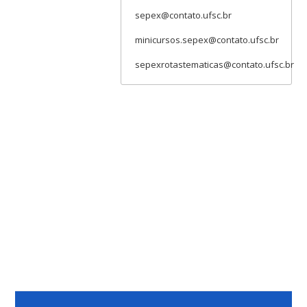
sepex@contato.ufsc.br
minicursos.sepex@contato.ufsc.br
sepexrotastematicas@contato.ufsc.br