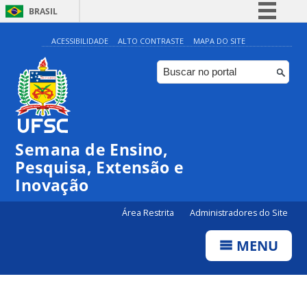
BRASIL
Simplifique!
ACESSIBILIDADE
ALTO CONTRASTE
MAPA DO SITE
Comunica BR
Participe
Acesso à informação
Legislação
Semana de Ensino,
Canais
Pesquisa, Extensão e
Inovação
Área Restrita
Administradores do Site
MENU