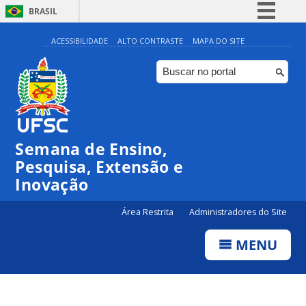
BRASIL
Simplifique!
ACESSIBILIDADE
ALTO CONTRASTE
MAPA DO SITE
Comunica BR
Participe
Acesso à informação
Legislação
Semana de Ensino,
Canais
Pesquisa, Extensão e
Inovação
Área Restrita
Administradores do Site
MENU