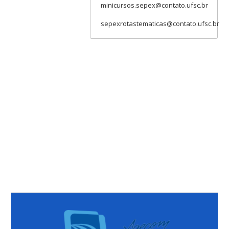
minicursos.sepex@contato.ufsc.br
sepexrotastematicas@contato.ufsc.br