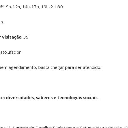
 e 6ª, 9h-12h, 14h-17h, 19h-21h30
in.
 visitação
: 39
ato.ufsc.br
 Sem agendamento, basta chegar para ser atendido.
te: diversidades, saberes e tecnologias sociais.
ões “A Alquimia do Detalhe: Explorando o Estúdio Naturalista” e “F