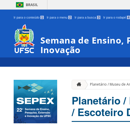
BRASIL
Ir para o conteúdo
1
Ir para o menu
2
Ir para a busca
3
Ir para o rodapé
4
Semana de Ensino, P
Inovação
Planetário / Museu de A
Planetário 
/ Escoteiro