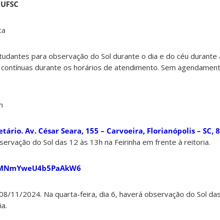
 UFSC
ca
udantes para observação do Sol durante o dia e do céu durante a
 contínuas durante os horários de atendimento. Sem agendament
n
tário. Av. César Seara, 155 – Carvoeira, Florianópolis – SC,
bservação do Sol das 12 às 13h na Feirinha em frente à reitoria.
l/XMNmYweU4b5PaAkW6
 08/11/2024. Na quarta-feira, dia 6, haverá observação do Sol da
ia.