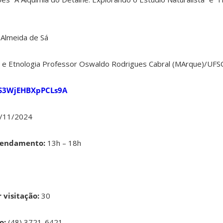
 Almeida de Sá
 e Etnologia Professor Oswaldo Rodrigues Cabral (MArque)/UFS
jSS3WjEHBXpPCLs9A
8/11/2024
agendamento:
13h – 18h
 visitação:
30
o:
(48) 3721-6421