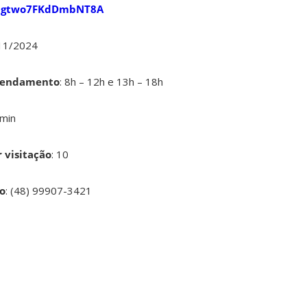
/v8gtwo7FKdDmbNT8A
/11/2024
agendamento
: 8h – 12h e 13h – 18h
0min
 visitação
: 10
o
: (48) 99907-3421