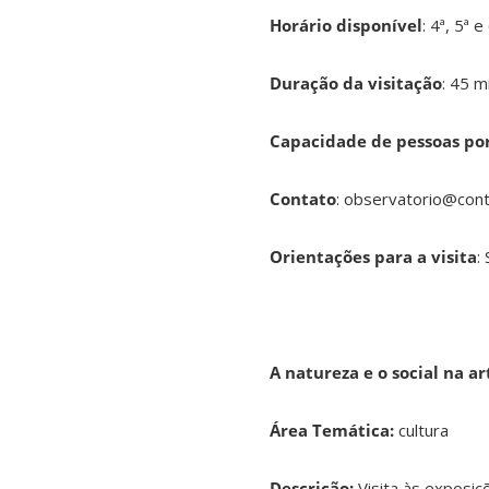
Horário disponível
: 4ª, 5ª
Duração da visitação
: 45 m
Capacidade de pessoas por
Contato
: observatorio@cont
Orientações para a visita
:
A natureza e o social na ar
Área Temática:
cultura
Descrição:
Visita às exposiç