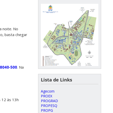
 noite. No
o, basta chegar
 88040-500
. Na
Lista de Links
Agecom
PROEX
s 12 às 13h
PROGRAD
PROPESQ
PROPG