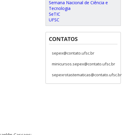
Semana Nacional de Ciência e
Tecnologia
SeTIC
UFSC
CONTATOS
sepex@contato.ufsc.br
minicursos.sepex@contato.ufsc.br
sepexrotastematicas@contato.ufsc.br
ranklin Cascaes: