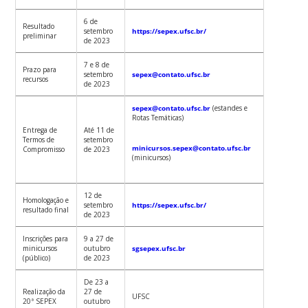
6 de
Resultado
setembro
https://sepex.ufsc.br/
preliminar
de 2023
7 e 8 de
Prazo para
setembro
sepex@contato.ufsc.br
recursos
de 2023
sepex@contato.ufsc.br
(estandes e
Rotas Temáticas)
Entrega de
Até 11 de
Termos de
setembro
minicursos.sepex@contato.ufsc.br
Compromisso
de 2023
(minicursos)
12 de
Homologação e
setembro
https://sepex.ufsc.br/
resultado final
de 2023
Inscrições para
9 a 27 de
minicursos
outubro
sgsepex.ufsc.br
(público)
de 2023
De 23 a
Realização da
27 de
UFSC
20ª SEPEX
outubro