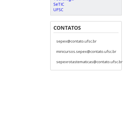
SeTIC
UFSC
CONTATOS
sepex@contato.ufsc.br
minicursos.sepex@contato.ufsc.br
sepexrotastematicas@contato.ufsc.br