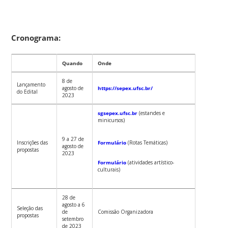
Cronograma:
Quando
Onde
8 de
Lançamento
agosto de
https://sepex.ufsc.br/
do Edital
2023
sgsepex.ufsc.br
(estandes e
minicursos)
9 a 27 de
Inscrições das
Formulário
(Rotas Temáticas)
agosto de
propostas
2023
Formulário
(atividades artístico-
culturais)
28 de
agosto a 6
Seleção das
de
Comissão Organizadora
propostas
setembro
de 2023