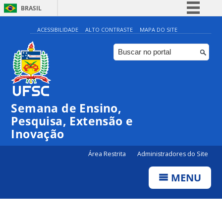
BRASIL
Simplifique!
ACESSIBILIDADE
ALTO CONTRASTE
MAPA DO SITE
Comunica BR
Participe
Acesso à informação
Legislação
Semana de Ensino,
Canais
Pesquisa, Extensão e
Inovação
Área Restrita
Administradores do Site
MENU