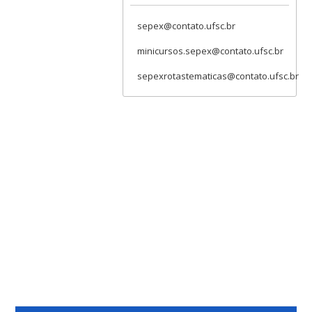
sepex@contato.ufsc.br
minicursos.sepex@contato.ufsc.br
sepexrotastematicas@contato.ufsc.br