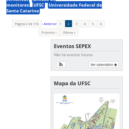
monitores
UFSC
Universidade Federal de
Santa Catarina
Página 2 de 116
‹ Anterior
1
2
3
4
5
6
Próximo ›
Última »
Eventos SEPEX
Não há eventos futuros
Ver calendário
Mapa da UFSC