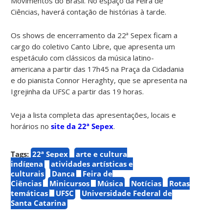
Movimentos do Brasil. No espaço da Feira de
Ciências, haverá contação de histórias à tarde.
Os shows de encerramento da 22ª Sepex ficam a
cargo do coletivo Canto Libre, que apresenta um
espetáculo com clássicos da música latino-
americana a partir das 17h45 na Praça da Cidadania
e do pianista Connor Heraghty, que se apresenta na
Igrejinha da UFSC a partir das 19 horas.
Veja a lista completa das apresentações, locais e
horários no
site da 22ª Sepex
.
Tags:
22ª Sepex
arte e cultura
indígena
atividades artísticas e
culturais
Dança
Feira de
Ciências
Minicursos
Música
Notícias
Rotas
temáticas
UFSC
Universidade Federal de
Santa Catarina