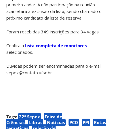
primeiro andar. A não participação na reunião
acarretará a exclusão da lista, sendo chamado o
próximo candidato da lista de reserva.
Foram recebidas 349 inscrições para 34 vagas.
Confira a
lista completa de monitores
selecionados.
Dúvidas podem ser encaminhadas para o e-mail
sepex@contato.ufsc.br
Tags:
22ª Sepex
Feira de
Ciências
Libras
Notícias
PCD
PPI
Rotas
temáticas
seleção de