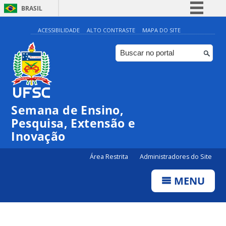
BRASIL
Simplifique!
ACESSIBILIDADE
ALTO CONTRASTE
MAPA DO SITE
Comunica BR
Participe
Acesso à informação
Legislação
Semana de Ensino,
Canais
Pesquisa, Extensão e
Inovação
Área Restrita
Administradores do Site
MENU