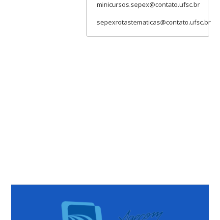
minicursos.sepex@contato.ufsc.br
sepexrotastematicas@contato.ufsc.br