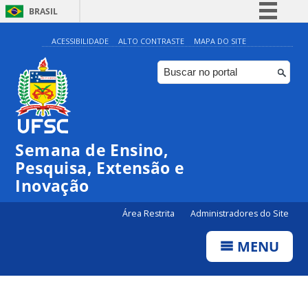
BRASIL
Simplifique!
ACESSIBILIDADE
ALTO CONTRASTE
MAPA DO SITE
Comunica BR
Participe
Acesso à informação
Legislação
Semana de Ensino,
Canais
Pesquisa, Extensão e
Inovação
Área Restrita
Administradores do Site
MENU