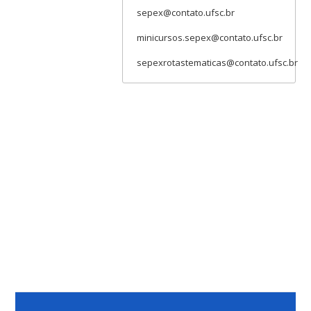
sepex@contato.ufsc.br
minicursos.sepex@contato.ufsc.br
sepexrotastematicas@contato.ufsc.br