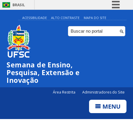
BRASIL
Simplifique!
ACESSIBILIDADE
ALTO CONTRASTE
MAPA DO SITE
Comunica BR
Participe
Acesso à informação
Legislação
Semana de Ensino,
Canais
Pesquisa, Extensão e
Inovação
Área Restrita
Administradores do Site
MENU